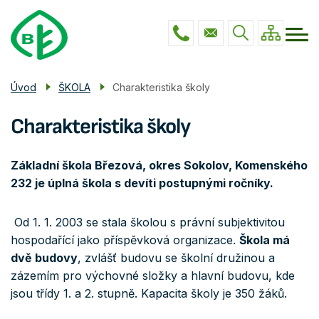
Menu
Přejít
ŠKOLA
navigace
k
hlavnímu
PRO RODIČE
obsahu
GALERIE
Úvod
ŠKOLA
Charakteristika školy
POVINNÉ INFO
Charakteristika školy
KONTAKTY
Základní škola Březová, okres Sokolov, Komenského
232 je úplná škola s devíti postupnými ročníky.
Od 1. 1. 2003 se stala školou s právní subjektivitou
hospodařící jako příspěvková organizace.
Škola má
dvě budovy
, zvlášť budovu se školní družinou a
zázemím pro výchovné složky a hlavní budovu, kde
jsou třídy 1. a 2. stupně. Kapacita školy je 350 žáků.