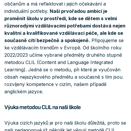
občanům a má reflektovat i jejich očekávání a
individuální potřeby.
Naší prvořadou ambicí je
proměnit školu v prostředí, kde se dětem s velmi
různorodými vzdělávacími potřebami dostává nejen
kvalitní a kvalifikované vzdělávací péče, ale kde se
současně cítí bezpečně a spokojeně.
Připojujeme se
ke vzdělávacím trendům v Evropě. Od školního roku
2022/2023 učíme vybrané předměty druhého stupně
metodou CLIL (Content and Language Integrated
Learning). Jedná se o metodu, při které je vyučován
obsah nejazykového předmětu a současně s tím jsou
rozvíjeny kompetence v cizím, našem případě
anglickém jazyce.
Výuka metodou CLIL na naší škole
Výuka cizích jazyků je pro naši školu důležitá, proto se
naši pedagogové již několik let věnují metodě CLIL.